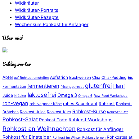
Wildkräuter
Wildkräuter-Portraits
Wildkräuter-Rezepte
Wochenkurs Rohkost für Anfänger
Über mich
Schlagwörter
Apfel
Aufstrich
Buchweizen
Chia
Chia-Pudding
Eis
auf Rohkost umstellen
glutenfrei
fermentieren
Hanf
Fermentation
frischgepresst
laktosefrei
Omega 3
Juice
Kräcker
Omega 6
Raw Food Workshops
roh-vegan
rohes Sauerkraut
Rohkost
roh-veganer Käse
Rohkost-
Rohkost-Kurse
Brötchen
Rohkost-Juice
Rohkost-Kurs
Rohkost-Saft
Rohkost-Salat
Rohkost-Workshops
Rohkost-Torte
Rohkost an Weihnachten
Rohkost für Anfänger
Rohkost für Einsteiger
Rohkostsalat
Rohkost im Winter
Rohkost lernen