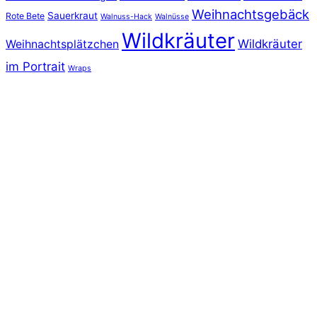
Weihnachtsgebäck
Sauerkraut
Rote Bete
Walnuss-Hack
Walnüsse
Wildkräuter
Wildkräuter
Weihnachtsplätzchen
im Portrait
Wraps
SALAT UND WILDKRÄUTER PUR