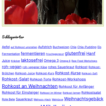
Schlagwörter
Apfel
Aufstrich
Buchweizen
Chia
Chia-Pudding
Eis
auf Rohkost umstellen
glutenfrei
fermentieren
Hanf
Fermentation
frischgepresst
laktosefrei
Omega 3
Juice
Kräcker
Omega 6
Raw Food Workshops
roh-vegan
rohes Sauerkraut
Rohkost
roh-veganer Käse
Rohkost-
Rohkost-Kurse
Brötchen
Rohkost-Juice
Rohkost-Kurs
Rohkost-Saft
Rohkost-Salat
Rohkost-Workshops
Rohkost-Torte
Rohkost an Weihnachten
Rohkost für Anfänger
Rohkost für Einsteiger
Rohkostsalat
Rohkost im Winter
Rohkost lernen
Weihnachtsgebäck
Sauerkraut
Rote Bete
Walnuss-Hack
Walnüsse