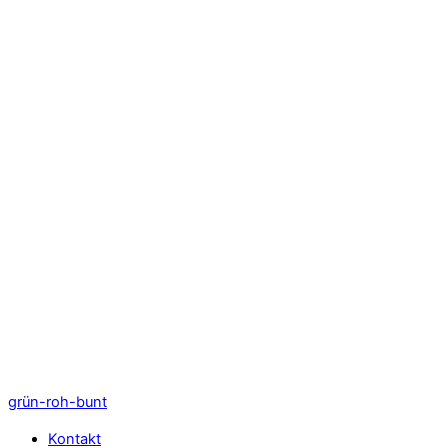
CHICKEN WINGS ADE – DIE ROH-VEGANE ALTERNATIVE
OBSTTELLER MIT WILDKRÄUTERN
grün-roh-bunt
Kontakt