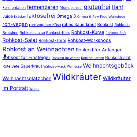
glutenfrei
fermentieren
Hanf
Fermentation
frischgepresst
laktosefrei
Omega 3
Juice
Kräcker
Omega 6
Raw Food Workshops
roh-vegan
rohes Sauerkraut
Rohkost
roh-veganer Käse
Rohkost-
Rohkost-Kurse
Brötchen
Rohkost-Juice
Rohkost-Kurs
Rohkost-Saft
Rohkost-Salat
Rohkost-Workshops
Rohkost-Torte
Rohkost an Weihnachten
Rohkost für Anfänger
Rohkost für Einsteiger
Rohkostsalat
Rohkost im Winter
Rohkost lernen
Weihnachtsgebäck
Sauerkraut
Rote Bete
Walnuss-Hack
Walnüsse
Wildkräuter
Wildkräuter
Weihnachtsplätzchen
im Portrait
Wraps