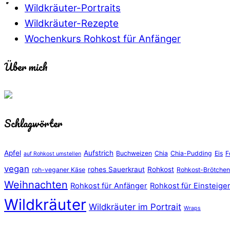
Wildkräuter-Portraits
Wildkräuter-Rezepte
Wochenkurs Rohkost für Anfänger
Über mich
Schlagwörter
Apfel
Aufstrich
Buchweizen
Chia
Chia-Pudding
Eis
F
auf Rohkost umstellen
vegan
rohes Sauerkraut
Rohkost
roh-veganer Käse
Rohkost-Brötchen
Weihnachten
Rohkost für Anfänger
Rohkost für Einsteige
Wildkräuter
Wildkräuter im Portrait
Wraps