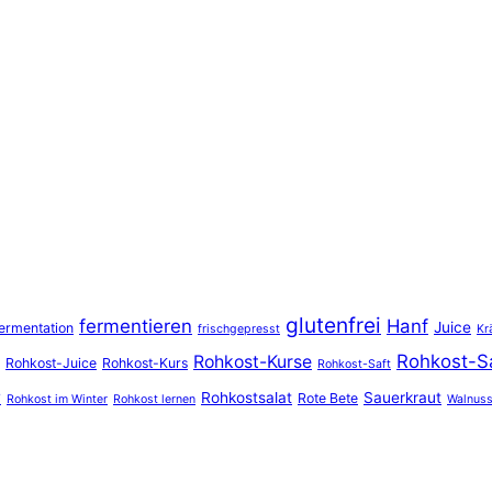
glutenfrei
fermentieren
Hanf
Juice
ermentation
frischgepresst
Kr
Rohkost-S
Rohkost-Kurse
Rohkost-Juice
Rohkost-Kurs
Rohkost-Saft
r
Rohkostsalat
Sauerkraut
Rote Bete
Rohkost im Winter
Rohkost lernen
Walnus