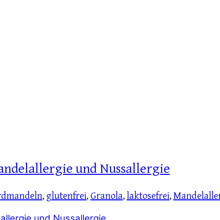
andelallergie und Nussallergie
rdmandeln
,
glutenfrei
,
Granola
,
laktosefrei
,
Mandelalle