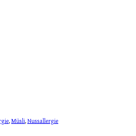
rgie
,
Müsli
,
Nussallergie