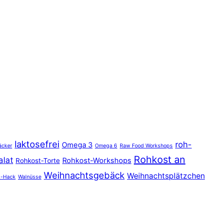
laktosefrei
roh-
Omega 3
äcker
Omega 6
Raw Food Workshops
Rohkost an
alat
Rohkost-Workshops
Rohkost-Torte
Weihnachtsgebäck
Weihnachtsplätzchen
s-Hack
Walnüsse