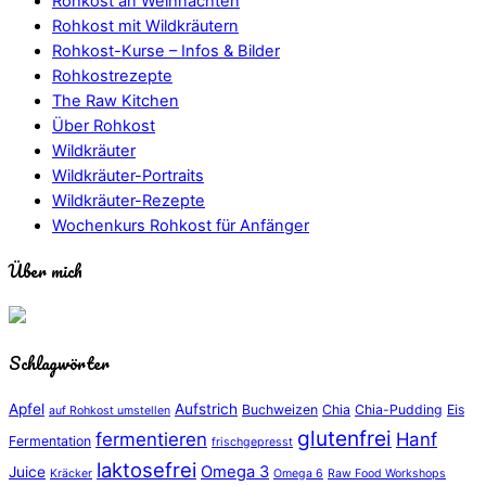
Rohkost an Weihnachten
Rohkost mit Wildkräutern
Rohkost-Kurse – Infos & Bilder
Rohkostrezepte
The Raw Kitchen
Über Rohkost
Wildkräuter
Wildkräuter-Portraits
Wildkräuter-Rezepte
Wochenkurs Rohkost für Anfänger
Über mich
Schlagwörter
Apfel
Aufstrich
Buchweizen
Chia
Chia-Pudding
Eis
auf Rohkost umstellen
glutenfrei
fermentieren
Hanf
Fermentation
frischgepresst
laktosefrei
Omega 3
Juice
Kräcker
Omega 6
Raw Food Workshops