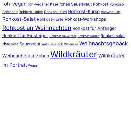
roh-vegan
rohes Sauerkraut
Rohkost
roh-veganer Käse
Rohkost-
Rohkost-Kurse
Brötchen
Rohkost-Juice
Rohkost-Kurs
Rohkost-Saft
Rohkost-Salat
Rohkost-Workshops
Rohkost-Torte
Rohkost an Weihnachten
Rohkost für Anfänger
Rohkost für Einsteiger
Rohkostsalat
Rohkost im Winter
Rohkost lernen
Weihnachtsgebäck
Sauerkraut
Rote Bete
Walnuss-Hack
Walnüsse
Wildkräuter
Wildkräuter
Weihnachtsplätzchen
im Portrait
Wraps
SALAT UND WILDKRÄUTER PUR