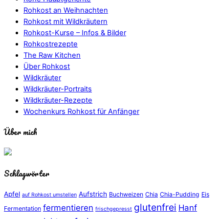
Rohkost an Weihnachten
Rohkost mit Wildkräutern
Rohkost-Kurse – Infos & Bilder
Rohkostrezepte
The Raw Kitchen
Über Rohkost
Wildkräuter
Wildkräuter-Portraits
Wildkräuter-Rezepte
Wochenkurs Rohkost für Anfänger
Über mich
Schlagwörter
Apfel
Aufstrich
Buchweizen
Chia
Chia-Pudding
Eis
auf Rohkost umstellen
glutenfrei
fermentieren
Hanf
Fermentation
frischgepresst