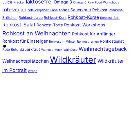
laktosefrei
Omega 3
Juice
Kräcker
Omega 6
Raw Food Workshops
roh-vegan
rohes Sauerkraut
Rohkost
roh-veganer Käse
Rohkost-
Rohkost-Kurse
Brötchen
Rohkost-Juice
Rohkost-Kurs
Rohkost-Saft
Rohkost-Salat
Rohkost-Workshops
Rohkost-Torte
Rohkost an Weihnachten
Rohkost für Anfänger
Rohkost für Einsteiger
Rohkostsalat
Rohkost im Winter
Rohkost lernen
Weihnachtsgebäck
Sauerkraut
Rote Bete
Walnuss-Hack
Walnüsse
Wildkräuter
Wildkräuter
Weihnachtsplätzchen
im Portrait
Wraps