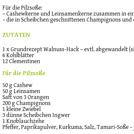
Für die Pilzsoße:
– Cashewkerne und Leinsamenkerne zusammen in eine
– die in Scheibchen geschnittenen Champignons und
ZUTATEN
1 x Grundrezept Walnuss-Hack – evtl. abgewandelt (s
6 Kohlblätter
12 Clementinen
Für die Pilzsoße
50 g Cashew
50 g Leinsamen
Saft von 3 Orangen
200 g Champignons
1 kleine Zwiebel
3 dünne Scheibchen Ingwer
1 Knoblauchzehe
Pfeffer, Paprikapulver, Kurkuma, Salz, Tamari-Soße 