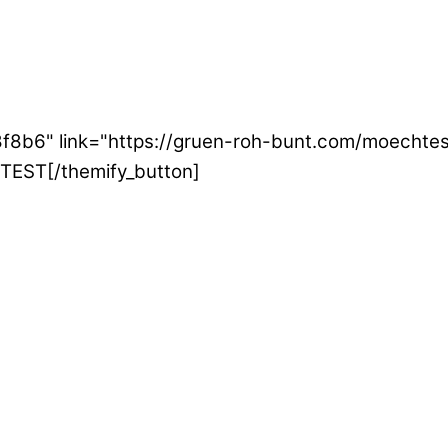
e8f8b6" link="https://gruen-roh-bunt.com/moecht
EST[/themify_button]