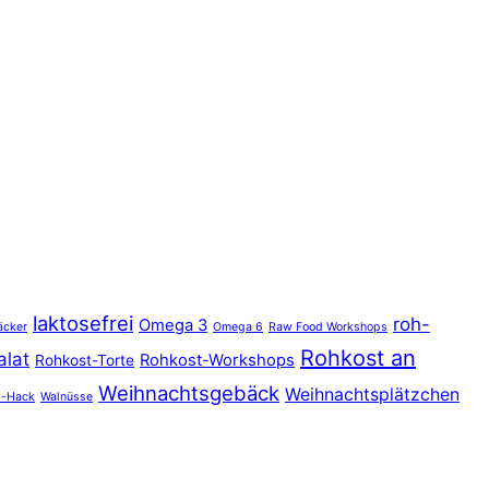
laktosefrei
roh-
Omega 3
äcker
Omega 6
Raw Food Workshops
Rohkost an
alat
Rohkost-Workshops
Rohkost-Torte
Weihnachtsgebäck
Weihnachtsplätzchen
s-Hack
Walnüsse