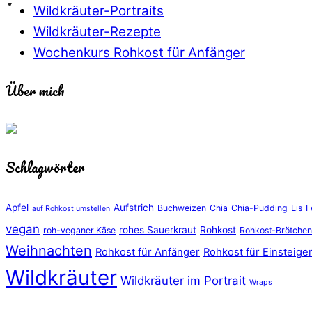
Wildkräuter-Portraits
Wildkräuter-Rezepte
Wochenkurs Rohkost für Anfänger
Über mich
Schlagwörter
Apfel
Aufstrich
Buchweizen
Chia
Chia-Pudding
Eis
F
auf Rohkost umstellen
vegan
rohes Sauerkraut
Rohkost
roh-veganer Käse
Rohkost-Brötchen
Weihnachten
Rohkost für Anfänger
Rohkost für Einsteige
Wildkräuter
Wildkräuter im Portrait
Wraps