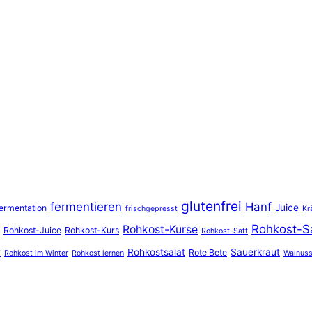
glutenfrei
fermentieren
Hanf
Juice
ermentation
frischgepresst
Kr
Rohkost-S
Rohkost-Kurse
Rohkost-Juice
Rohkost-Kurs
Rohkost-Saft
r
Rohkostsalat
Sauerkraut
Rote Bete
Rohkost im Winter
Rohkost lernen
Walnus