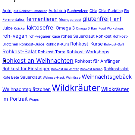
Apfel
Aufstrich
Buchweizen
Chia
Chia-Pudding
Eis
auf Rohkost umstellen
glutenfrei
fermentieren
Hanf
Fermentation
frischgepresst
laktosefrei
Omega 3
Juice
Kräcker
Omega 6
Raw Food Workshops
roh-vegan
rohes Sauerkraut
Rohkost
roh-veganer Käse
Rohkost-
Rohkost-Kurse
Brötchen
Rohkost-Juice
Rohkost-Kurs
Rohkost-Saft
Rohkost-Salat
Rohkost-Workshops
Rohkost-Torte
Rohkost an Weihnachten
Rohkost für Anfänger
Rohkost für Einsteiger
Rohkostsalat
Rohkost im Winter
Rohkost lernen
Weihnachtsgebäck
Sauerkraut
Rote Bete
Walnuss-Hack
Walnüsse
Wildkräuter
Wildkräuter
Weihnachtsplätzchen
im Portrait
Wraps