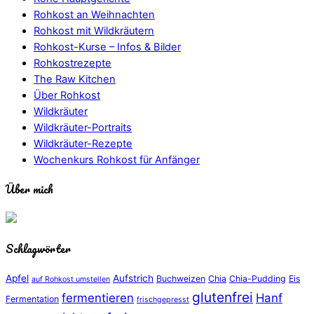
Rohkost an Weihnachten
Rohkost mit Wildkräutern
Rohkost-Kurse – Infos & Bilder
Rohkostrezepte
The Raw Kitchen
Über Rohkost
Wildkräuter
Wildkräuter-Portraits
Wildkräuter-Rezepte
Wochenkurs Rohkost für Anfänger
Über mich
Schlagwörter
Apfel
Aufstrich
Buchweizen
Chia
Chia-Pudding
Eis
auf Rohkost umstellen
glutenfrei
fermentieren
Hanf
Fermentation
frischgepresst