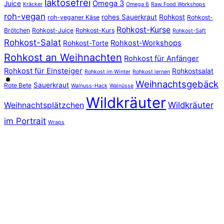
laktosefrei
Omega 3
Juice
Kräcker
Omega 6
Raw Food Workshops
roh-vegan
rohes Sauerkraut
Rohkost
roh-veganer Käse
Rohkost-
Rohkost-Kurse
Brötchen
Rohkost-Juice
Rohkost-Kurs
Rohkost-Saft
Rohkost-Salat
Rohkost-Workshops
Rohkost-Torte
Rohkost an Weihnachten
Rohkost für Anfänger
Rohkost für Einsteiger
Rohkostsalat
Rohkost im Winter
Rohkost lernen
Weihnachtsgebäck
Sauerkraut
Rote Bete
Walnuss-Hack
Walnüsse
Wildkräuter
Wildkräuter
Weihnachtsplätzchen
im Portrait
Wraps