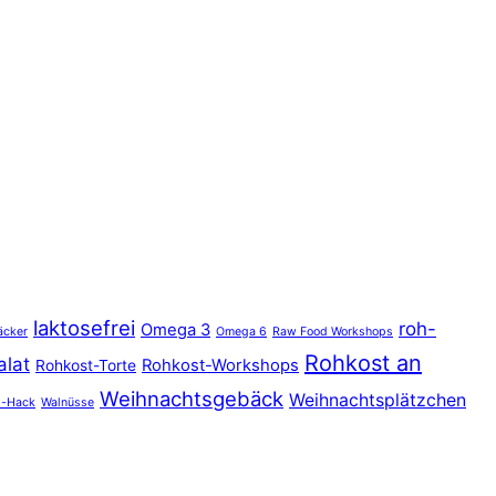
laktosefrei
roh-
Omega 3
äcker
Omega 6
Raw Food Workshops
Rohkost an
alat
Rohkost-Workshops
Rohkost-Torte
Weihnachtsgebäck
Weihnachtsplätzchen
s-Hack
Walnüsse