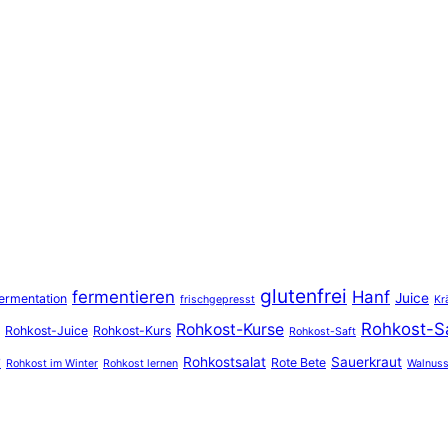
glutenfrei
fermentieren
Hanf
Juice
ermentation
frischgepresst
Kr
Rohkost-S
Rohkost-Kurse
Rohkost-Juice
Rohkost-Kurs
Rohkost-Saft
r
Rohkostsalat
Sauerkraut
Rote Bete
Rohkost im Winter
Rohkost lernen
Walnus