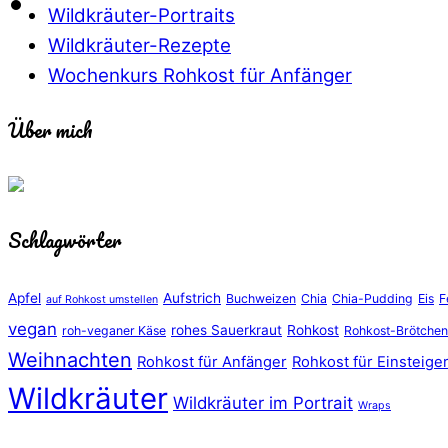
Wildkräuter-Portraits
Wildkräuter-Rezepte
Wochenkurs Rohkost für Anfänger
Über mich
Schlagwörter
Apfel
Aufstrich
Buchweizen
Chia
Chia-Pudding
Eis
F
auf Rohkost umstellen
vegan
rohes Sauerkraut
Rohkost
roh-veganer Käse
Rohkost-Brötchen
Weihnachten
Rohkost für Anfänger
Rohkost für Einsteige
Wildkräuter
Wildkräuter im Portrait
Wraps