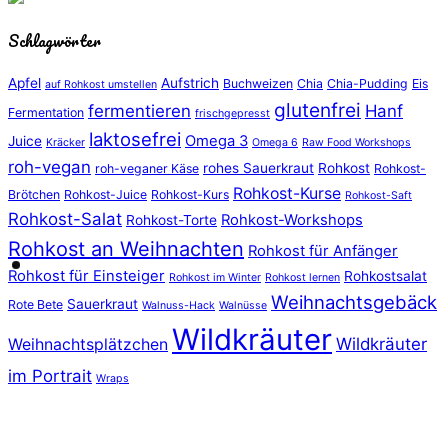
Schlagwörter
Apfel
Aufstrich
Buchweizen
Chia
Chia-Pudding
Eis
auf Rohkost umstellen
glutenfrei
fermentieren
Hanf
Fermentation
frischgepresst
laktosefrei
Omega 3
Juice
Kräcker
Omega 6
Raw Food Workshops
roh-vegan
rohes Sauerkraut
Rohkost
roh-veganer Käse
Rohkost-
Rohkost-Kurse
Brötchen
Rohkost-Juice
Rohkost-Kurs
Rohkost-Saft
Rohkost-Salat
Rohkost-Workshops
Rohkost-Torte
Rohkost an Weihnachten
Rohkost für Anfänger
Rohkost für Einsteiger
Rohkostsalat
Rohkost im Winter
Rohkost lernen
Weihnachtsgebäck
Sauerkraut
Rote Bete
Walnuss-Hack
Walnüsse
Wildkräuter
Wildkräuter
Weihnachtsplätzchen
im Portrait
Wraps