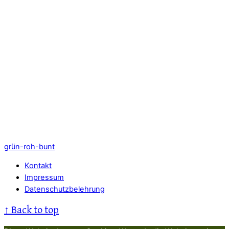
CHICKEN WINGS ADE – DIE ROH-VEGANE ALTERNATIVE
OBSTTELLER MIT WILDKRÄUTERN
grün-roh-bunt
Kontakt
Impressum
Datenschutzbelehrung
↑
Back to top